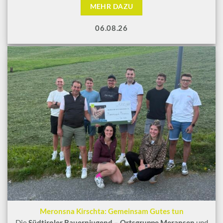
MEHR DAZU
06.08.26
Meronsna Kirschta: Gemeinsam Gutes tun
Die
Südtiroler Bauernjugend – Ortsgruppe Meransen
und