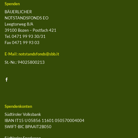
Spenden
BÄUERLICHER
NOTSTANDSFONDS EO
Leegtorweg 8/A
39100 Bozen – Postfach 421
Tel. 0471 99 93 30/31
Fax 0471 99 93 03
E-Mail:
notstandsfonds@sbb.it
St.-Nr.: 94025800213
Spendenkonten
Südtiroler Volksbank
IBAN IT15 U 05856 11601 050570004004
SWIFT-BIC BPAAIT2B050