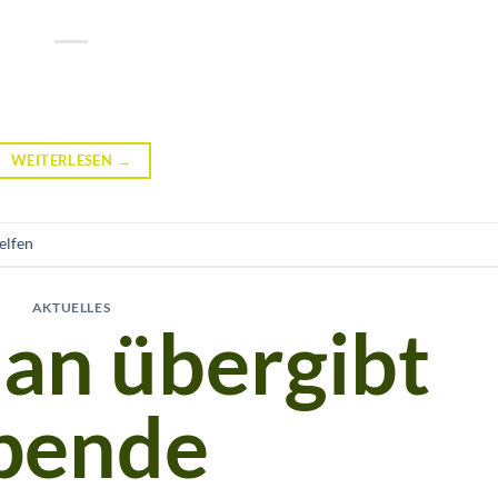
WEITERLESEN
→
elfen
AKTUELLES
lan übergibt
pende