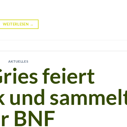
WEITERLESEN
→
AKTUELLES
ies feiert
k und sammel
ür BNF