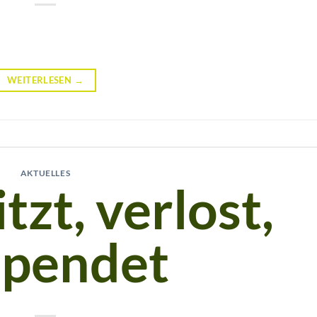
WEITERLESEN
→
AKTUELLES
zt, verlost,
spendet