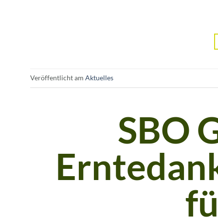
Veröffentlicht am
Aktuelles
SBO Gr
Erntedan
f