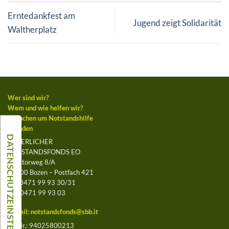
Erntedankfest am
Jugend zeigt Solidarität
Waltherplatz
Wer sind wir?
Wem und wie helfen wir?
Ansuchen um Notstandshilfe
Spenden
BÄUERLICHER
NOTSTANDSFONDS EO
Leegtorweg 8/A
39100 Bozen – Postfach 421
Tel. 0471 99 93 30/31
Fax 0471 99 93 03
E-Mail:
notstandsfonds@sbb.it
St.-Nr.: 94025800213