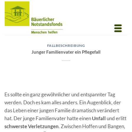
Zum
Inhalt
springen
FALLBESCHREIBUNG
Junger Familienvater ein Pflegefall
Es sollte ein ganz gewöhnlicher und entspannter Tag
werden. Doch es kam alles anders. Ein Augenblick, der
das Leben einer jungen Familie dramatisch verändert
hat. Der junge Familienvater hatte einen
Unfall
und erlitt
schwerste Verletzungen
. Zwischen Hoffen und Bangen,