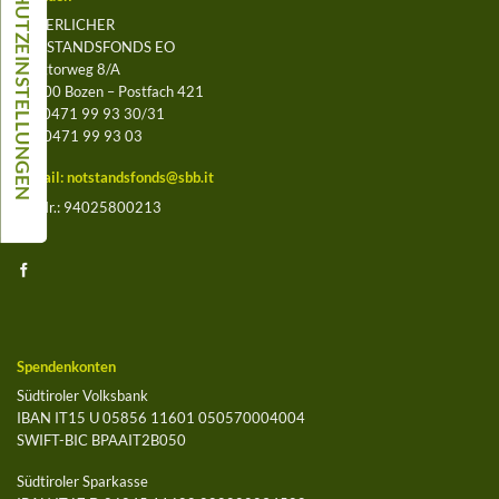
BÄUERLICHER
NOTSTANDSFONDS EO
Leegtorweg 8/A
39100 Bozen – Postfach 421
Tel. 0471 99 93 30/31
Fax 0471 99 93 03
E-Mail:
notstandsfonds@sbb.it
St.-Nr.: 94025800213
Spendenkonten
Südtiroler Volksbank
IBAN IT15 U 05856 11601 050570004004
SWIFT-BIC BPAAIT2B050
Südtiroler Sparkasse