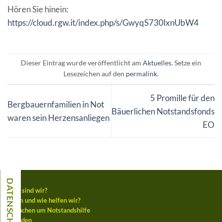
Hören Sie hinein:
https://cloud.rgw.it/index.php/s/GwyqS730lxnUbW4
Dieser Eintrag wurde veröffentlicht am
Aktuelles
. Setze ein
Lesezeichen auf den
permalink
.
5 Promille für den
Bergbauernfamilien in Not
Bäuerlichen Notstandsfonds
waren sein Herzensanliegen
EO
Wer sind wir?
Wem und wie helfen wir?
Ansuchen um Notstandshilfe
Spenden