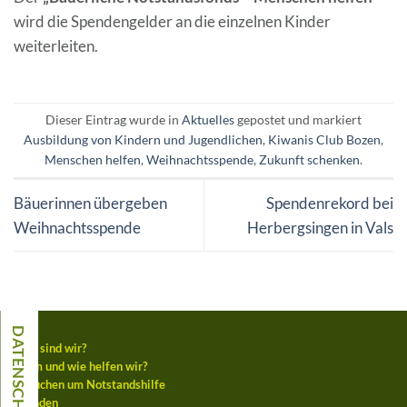
wird die Spendengelder an die einzelnen Kinder
weiterleiten.
Dieser Eintrag wurde in
Aktuelles
gepostet und markiert
Ausbildung von Kindern und Jugendlichen
,
Kiwanis Club Bozen
,
Menschen helfen
,
Weihnachtsspende
,
Zukunft schenken
.
Bäuerinnen übergeben
Spendenrekord bei
Weihnachtsspende
Herbergsingen in Vals
Wer sind wir?
Wem und wie helfen wir?
Ansuchen um Notstandshilfe
Spenden