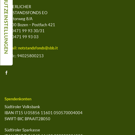
BÄUERLICHER
NOTSTANDSFONDS EO
Leegtorweg 8/A
39100 Bozen – Postfach 421
Tel. 0471 99 93 30/31
Fax 0471 99 93 03
E-Mail:
notstandsfonds@sbb.it
St.-Nr.: 94025800213
Spendenkonten
Südtiroler Volksbank
IBAN IT15 U 05856 11601 050570004004
SWIFT-BIC BPAAIT2B050
Südtiroler Sparkasse