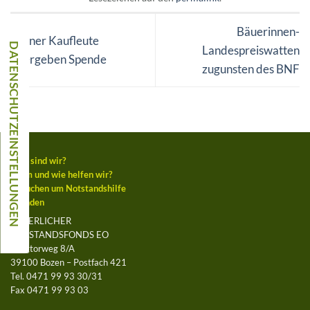
Bäuerinnen-
Rittner Kaufleute
Landespreiswatten
übergeben Spende
zugunsten des BNF
Wer sind wir?
Wem und wie helfen wir?
Ansuchen um Notstandshilfe
Spenden
BÄUERLICHER
NOTSTANDSFONDS EO
Leegtorweg 8/A
39100 Bozen – Postfach 421
Tel. 0471 99 93 30/31
Fax 0471 99 93 03