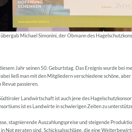
p übergab Michael Simonini, der Obmann des Hagelschutzkon
n diesem Jahr seinen 50. Geburtstag. Das Ereignis wurde bei 
 Dabei ließ man mit den Mitgliedern verschiedene schöne, abe
 Revue passieren.
Südtiroler Landwirtschaft ist auch jene des Hagelschutzkons
sortiums ist es Landwirte in schwierigen Zeiten zu unterstütz
isse, stagnierende Auszahlungspreise und steigende Produkti
 in Not geraten sind, Schicksalsschläge, die eine Weiterbewir