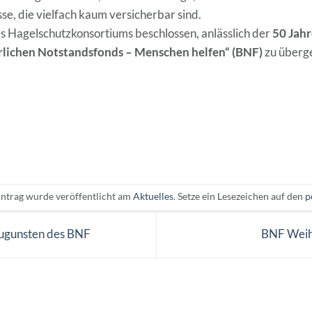
sse, die vielfach kaum versicherbar sind.
s Hagelschutzkonsortiums beschlossen, anlässlich der
50 Jah
rlichen Notstandsfonds – Menschen helfen“ (BNF)
zu überge
intrag wurde veröffentlicht am
Aktuelles
. Setze ein Lesezeichen auf den
p
ugunsten des BNF
BNF Weihn