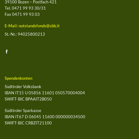
39100 Bozen – Postfach 421
Tel. 0471 99 93 30/31
Fax 0471 99 93 03
E-Mail:
notstandsfonds@sbb.it
St.-Nr.: 94025800213
Spendenkonten
Südtiroler Volksbank
IBAN IT15 U 05856 11601 050570004004
SWIFT-BIC BPAAIT2B050
Südtiroler Sparkasse
IBAN IT67 D 06045 11600 000000034500
SWIFT-BIC CRBZIT21100