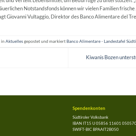
t und verteilt Lebensmittel, um Bedürftige zu unterstützen.
äuerlichen Notstandsfonds können wir vielen Familien frische
agt Giovanni Vultaggio, Direktor des Banco Alimentare del Tre
 in
Aktuelles
gepostet und markiert
Banco Alimentare - Landestafel Südti
Kiwanis Bozen unterst
Spendenkonten
Südtiroler Volksbank
IBAN IT15 U 05856 11601 05057
SWIFT-BIC BPAAIT2B050