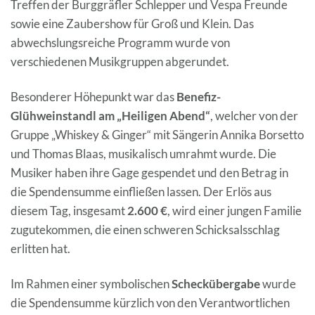
Treffen der Burggräfler Schlepper und Vespa Freunde
sowie eine Zaubershow für Groß und Klein. Das
abwechslungsreiche Programm wurde von
verschiedenen Musikgruppen abgerundet.
Besonderer Höhepunkt war das
Benefiz-
Glühweinstandl am „Heiligen Abend“
, welcher von der
Gruppe „Whiskey & Ginger“ mit Sängerin Annika Borsetto
und Thomas Blaas, musikalisch umrahmt wurde. Die
Musiker haben ihre Gage gespendet und den Betrag in
die Spendensumme einfließen lassen. Der Erlös aus
diesem Tag, insgesamt
2.600 €
, wird einer jungen Familie
zugutekommen, die einen schweren Schicksalsschlag
erlitten hat.
Im Rahmen einer symbolischen
Scheckübergabe
wurde
die Spendensumme kürzlich von den Verantwortlichen