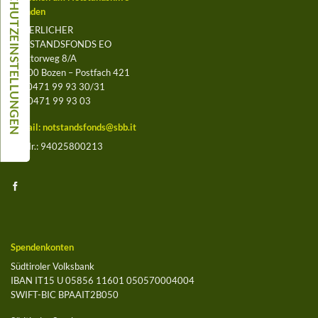
Spenden
BÄUERLICHER
NOTSTANDSFONDS EO
Leegtorweg 8/A
39100 Bozen – Postfach 421
Tel. 0471 99 93 30/31
Fax 0471 99 93 03
E-Mail:
notstandsfonds@sbb.it
St.-Nr.: 94025800213
Spendenkonten
Südtiroler Volksbank
IBAN IT15 U 05856 11601 050570004004
SWIFT-BIC BPAAIT2B050