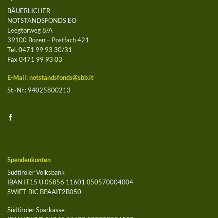
BÄUERLICHER
NOTSTANDSFONDS EO
Leegtorweg 8/A
39100 Bozen – Postfach 421
Tel. 0471 99 93 30/31
Fax 0471 99 93 03
E-Mail:
notstandsfonds@sbb.it
St.-Nr.: 94025800213
Spendenkonten
Südtiroler Volksbank
IBAN IT15 U 05856 11601 050570004004
SWIFT-BIC BPAAIT2B050
Südtiroler Sparkasse