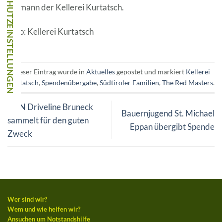
Obmann der Kellerei Kurtatsch.
Foto: Kellerei Kurtatsch
Dieser Eintrag wurde in
Aktuelles
gepostet und markiert
Kellerei
Kurtatsch
,
Spendenübergabe
,
Südtiroler Familien
,
The Red Masters
.
GKN Driveline Bruneck
Bauernjugend St. Michael
sammelt für den guten
Eppan übergibt Spende
Zweck
Wer sind wir?
Wem und wie helfen wir?
Ansuchen um Notstandshilfe