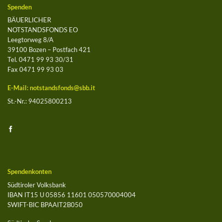
Spenden
BÄUERLICHER
NOTSTANDSFONDS EO
Leegtorweg 8/A
39100 Bozen – Postfach 421
Tel. 0471 99 93 30/31
Fax 0471 99 93 03
E-Mail:
notstandsfonds@sbb.it
St.-Nr.: 94025800213
Spendenkonten
Südtiroler Volksbank
IBAN IT15 U 05856 11601 050570004004
SWIFT-BIC BPAAIT2B050