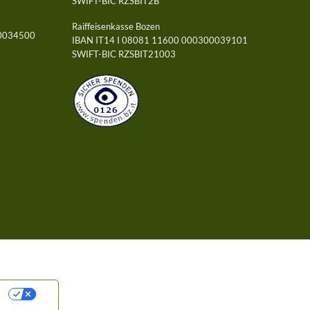
SWIFT-BIC RZSBIT2B
Raiffeisenkasse Bozen
00034500
IBAN IT14 I 08081 11600 000300039101
SWIFT-BIC RZSBIT21003