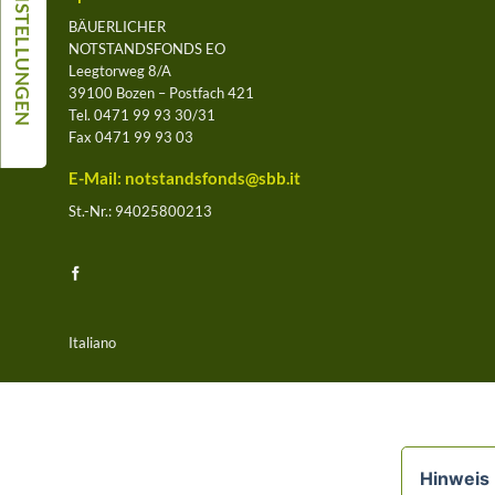
BÄUERLICHER
NOTSTANDSFONDS EO
Leegtorweg 8/A
39100 Bozen – Postfach 421
Tel. 0471 99 93 30/31
Fax 0471 99 93 03
E-Mail:
notstandsfonds@sbb.it
St.-Nr.: 94025800213
Italiano
Hinweis