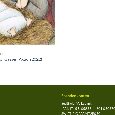
XT
Evi Gasser (Aktion 2022)
Spendenkonten
Südtiroler Volksbank
IBAN IT15 U 05856 11601 05057
SWIFT-BIC BPAAIT2B050