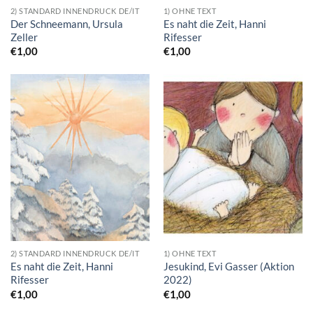
2) STANDARD INNENDRUCK DE/IT
1) OHNE TEXT
Der Schneemann, Ursula
Es naht die Zeit, Hanni
Zeller
Rifesser
€
1,00
€
1,00
2) STANDARD INNENDRUCK DE/IT
1) OHNE TEXT
Es naht die Zeit, Hanni
Jesukind, Evi Gasser (Aktion
Rifesser
2022)
€
1,00
€
1,00