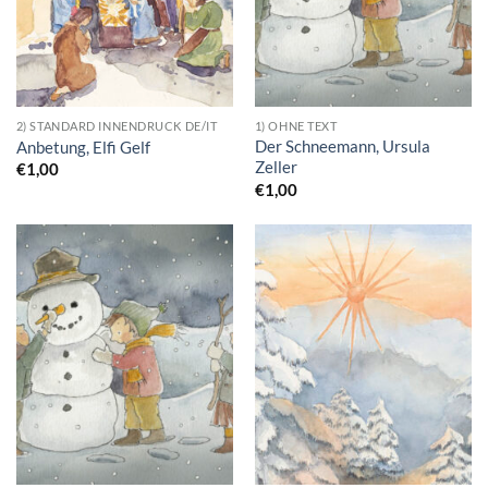
2) STANDARD INNENDRUCK DE/IT
1) OHNE TEXT
Der Schneemann, Ursula
Anbetung, Elfi Gelf
Zeller
€
1,00
€
1,00