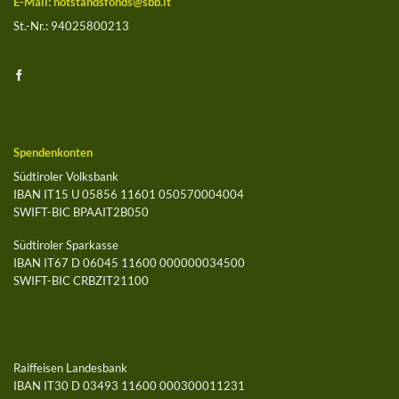
E-Mail:
notstandsfonds@sbb.it
St.-Nr.: 94025800213
Spendenkonten
Südtiroler Volksbank
IBAN IT15 U 05856 11601 050570004004
SWIFT-BIC BPAAIT2B050
Südtiroler Sparkasse
IBAN IT67 D 06045 11600 000000034500
SWIFT-BIC CRBZIT21100
Raiffeisen Landesbank
IBAN IT30 D 03493 11600 000300011231