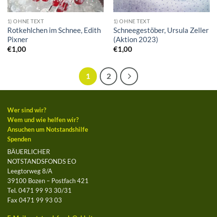
1) OHNE TEXT
1) OHNE TEXT
Rotkehlchen im Schnee, Edith
Schneegestöber, Ursula Zeller
Pixner
(Aktion 2023)
€
1,00
€
1,00
1
2
Wer sind wir?
Wem und wie helfen wir?
Ansuchen um Notstandshilfe
Spenden
BÄUERLICHER
NOTSTANDSFONDS EO
Leegtorweg 8/A
39100 Bozen – Postfach 421
Tel. 0471 99 93 30/31
Fax 0471 99 93 03