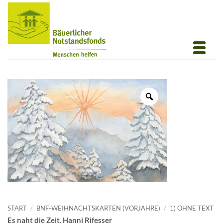
Zum
Inhalt
springen
START
/
BNF-WEIHNACHTSKARTEN (VORJAHRE)
/
1) OHNE TEXT
Es naht die Zeit, Hanni Rifesser