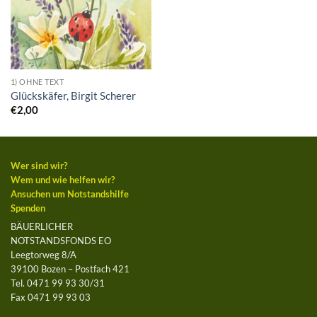
1) OHNE TEXT
Glückskäfer, Birgit Scherer
€
2,00
Wer sind wir?
Wem und wie helfen wir?
Ansuchen um Notstandshilfe
Spenden
BÄUERLICHER
NOTSTANDSFONDS EO
Leegtorweg 8/A
39100 Bozen – Postfach 421
Tel. 0471 99 93 30/31
Fax 0471 99 93 03