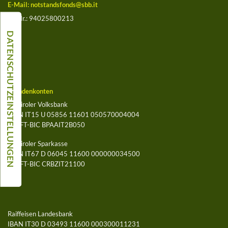
E-Mail:
notstandsfonds@sbb.it
St.-Nr.: 94025800213
Spendenkonten
Südtiroler Volksbank
IBAN IT15 U 05856 11601 050570004004
SWIFT-BIC BPAAIT2B050
Südtiroler Sparkasse
IBAN IT67 D 06045 11600 000000034500
SWIFT-BIC CRBZIT21100
Raiffeisen Landesbank
IBAN IT30 D 03493 11600 000300011231