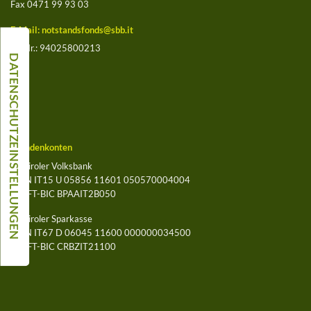
Fax 0471 99 93 03
E-Mail:
notstandsfonds@sbb.it
St.-Nr.: 94025800213
Spendenkonten
Südtiroler Volksbank
IBAN IT15 U 05856 11601 050570004004
SWIFT-BIC BPAAIT2B050
Südtiroler Sparkasse
IBAN IT67 D 06045 11600 000000034500
SWIFT-BIC CRBZIT21100