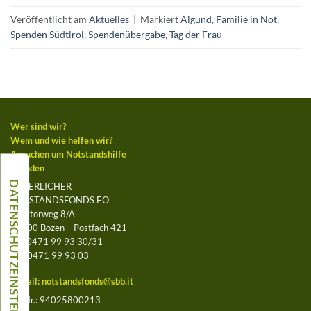
Veröffentlicht am
Aktuelles
|
Markiert
Algund
,
Familie in Not
,
Spenden Südtirol
,
Spendenübergabe
,
Tag der Frau
Wer sind wir?
Wem und wie helfen wir?
Ansuchen um Notstandshilfe
Spenden
BÄUERLICHER
NOTSTANDSFONDS EO
Leegtorweg 8/A
39100 Bozen – Postfach 421
Tel. 0471 99 93 30/31
Fax 0471 99 93 03
E-Mail:
notstandsfonds@sbb.it
St.-Nr.: 94025800213