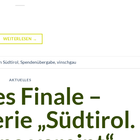
WEITERLESEN
→
 Südtirol
,
Spendenübergabe
,
vinschgau
AKTUELLES
s Finale –
erie „Südtirol.