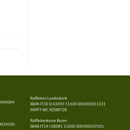
Raiffeisen Landesbank
0004004
IBAN IT30 D 03493 11600 000300011231
SWIFT-BIC RZSBIT2B
Raiffeisenkasse Bozen
00034500
IBAN IT14 I 08081 11600 000300039101