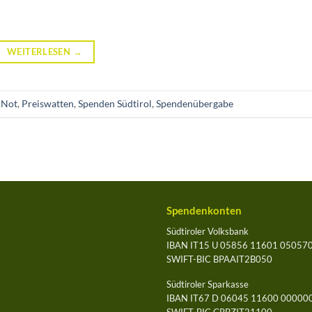
WEITERLESEN
→
 Not
,
Preiswatten
,
Spenden Südtirol
,
Spendenübergabe
Spendenkonten
Südtiroler Volksbank
IBAN IT15 U 05856 11601 05057
SWIFT-BIC BPAAIT2B050
Südtiroler Sparkasse
IBAN IT67 D 06045 11600 0000