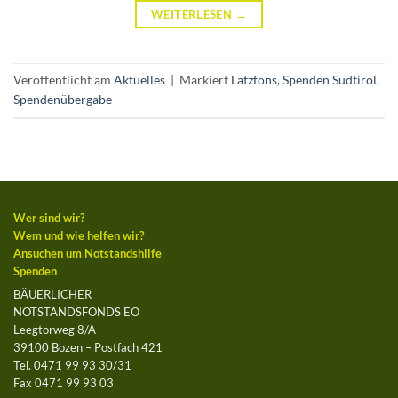
WEITERLESEN
→
Veröffentlicht am
Aktuelles
|
Markiert
Latzfons
,
Spenden Südtirol
,
Spendenübergabe
Wer sind wir?
Wem und wie helfen wir?
Ansuchen um Notstandshilfe
Spenden
BÄUERLICHER
NOTSTANDSFONDS EO
Leegtorweg 8/A
39100 Bozen – Postfach 421
Tel. 0471 99 93 30/31
Fax 0471 99 93 03