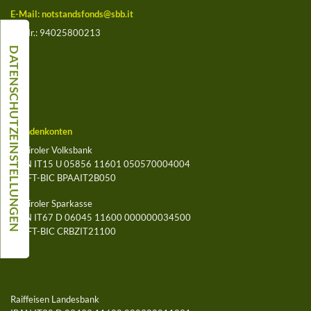
E-Mail:
notstandsfonds@sbb.it
St.-Nr.: 94025800213
Spendenkonten
Südtiroler Volksbank
IBAN IT15 U 05856 11601 050570004004
SWIFT-BIC BPAAIT2B050
Südtiroler Sparkasse
IBAN IT67 D 06045 11600 000000034500
SWIFT-BIC CRBZIT21100
Raiffeisen Landesbank