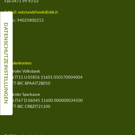
Fax 0471 99 93 03
E-Mail:
notstandsfonds@sbb.it
St.-Nr.: 94025800213
Spendenkonten
Südtiroler Volksbank
IBAN IT15 U 05856 11601 050570004004
SWIFT-BIC BPAAIT2B050
Südtiroler Sparkasse
IBAN IT67 D 06045 11600 000000034500
SWIFT-BIC CRBZIT21100