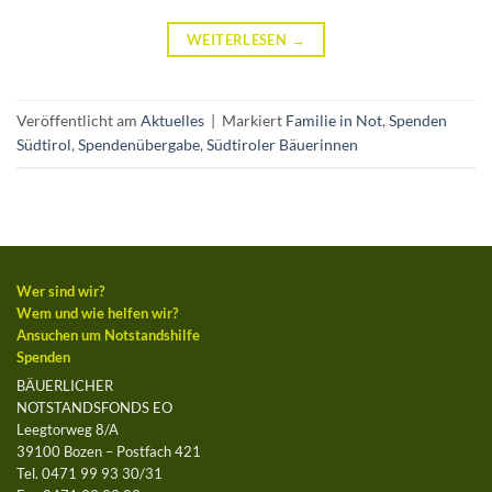
WEITERLESEN
→
Veröffentlicht am
Aktuelles
|
Markiert
Familie in Not
,
Spenden
Südtirol
,
Spendenübergabe
,
Südtiroler Bäuerinnen
Wer sind wir?
Wem und wie helfen wir?
Ansuchen um Notstandshilfe
Spenden
BÄUERLICHER
NOTSTANDSFONDS EO
Leegtorweg 8/A
39100 Bozen – Postfach 421
Tel. 0471 99 93 30/31