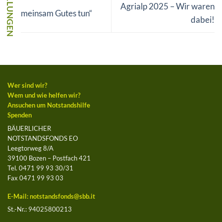
Agrialp 2025 – Wir waren
„Gemeinsam Gutes tun“
dabei!
Wer sind wir?
Wem und wie helfen wir?
Ansuchen um Notstandshilfe
Spenden
BÄUERLICHER
NOTSTANDSFONDS EO
Leegtorweg 8/A
39100 Bozen – Postfach 421
Tel. 0471 99 93 30/31
Fax 0471 99 93 03
E-Mail:
notstandsfonds@sbb.it
St.-Nr.: 94025800213