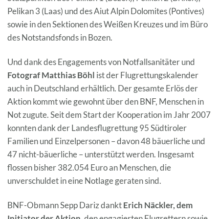
Pelikan 3 (Laas) und des Aiut Alpin Dolomites (Pontives)
sowie in den Sektionen des Weißen Kreuzes und im Büro
des Notstandsfonds in Bozen.
Und dank des Engagements von Notfallsanitäter und
Fotograf Matthias Böhl
ist der Flugrettungskalender
auch in Deutschland erhältlich. Der gesamte Erlös der
Aktion kommt wie gewohnt über den BNF, Menschen in
Not zugute. Seit dem Start der Kooperation im Jahr 2007
konnten dank der Landesflugrettung 95 Südtiroler
Familien und Einzelpersonen – davon 48 bäuerliche und
47 nicht-bäuerliche – unterstützt werden. Insgesamt
flossen bisher 382.054 Euro an Menschen, die
unverschuldet in eine Notlage geraten sind.
BNF-Obmann Sepp Dariz dankt
Erich Näckler, dem
Initiator der Aktion,
den engagierten Flugrettern sowie