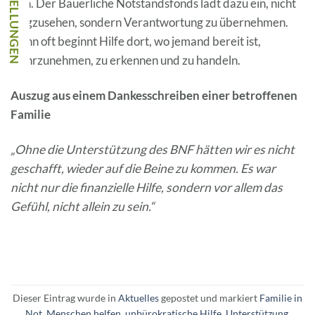
sein. Der Bäuerliche Notstandsfonds lädt dazu ein, nicht
wegzusehen, sondern Verantwortung zu übernehmen.
Denn oft beginnt Hilfe dort, wo jemand bereit ist,
wahrzunehmen, zu erkennen und zu handeln.
Auszug aus einem Dankesschreiben einer betroffenen
Familie
„Ohne die Unterstützung des BNF hätten wir es nicht
geschafft, wieder auf die Beine zu kommen. Es war
nicht nur die finanzielle Hilfe, sondern vor allem das
Gefühl, nicht allein zu sein.“
Dieser Eintrag wurde in
Aktuelles
gepostet und markiert
Familie in
Not
,
Menschen helfen
,
unbürokratische Hilfe
,
Unterstützung
.