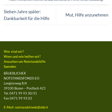
Sieben Jahre später:
Mut, Hilfe anzunehmen
Dankbarkeit für die Hilfe
Wer sind wir?
Wem und wie helfen wir?
Ansuchen um Notstandshilfe
Spenden
BÄUERLICHER
NOTSTANDSFONDS EO
Leegtorweg 8/A
39100 Bozen – Postfach 421
Tel. 0471 99 93 30/31
Fax 0471 99 93 03
E-Mail:
notstandsfonds@sbb.it