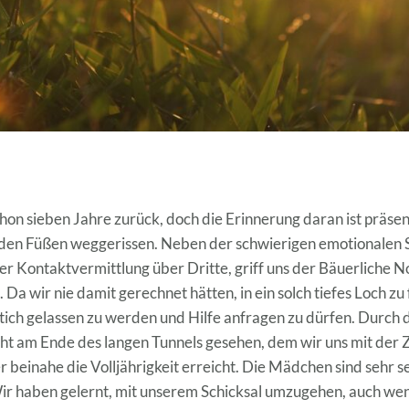
chon sieben Jahre zurück, doch die Erinnerung daran ist präsent
 den Füßen weggerissen. Neben der schwierigen emotionalen 
der Kontaktvermittlung über Dritte, griff uns der Bäuerliche 
a wir nie damit gerechnet hätten, in ein solch tiefes Loch zu f
Stich gelassen zu werden und Hilfe anfragen zu dürfen. Durch
t am Ende des langen Tunnels gesehen, dem wir uns mit der Z
r beinahe die Volljährigkeit erreicht. Die Mädchen sind sehr 
ir haben gelernt, mit unserem Schicksal umzugehen, auch we