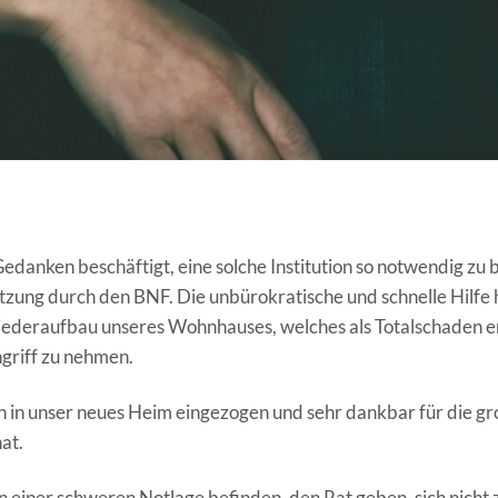
Gedanken beschäftigt, eine solche Institution so notwendig z
tzung durch den BNF. Die unbürokratische und schnelle Hilfe h
ederaufbau unseres Wohnhauses, welches als Totalschaden er
griff zu nehmen.
en in unser neues Heim eingezogen und sehr dankbar für die gr
at.
in einer schweren Notlage befinden, den Rat geben, sich nich