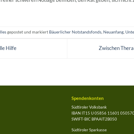
lles
gepostet und markiert
Bäuerlicher Notstandsfonds
,
Neuanfang
,
Unte
le Hilfe
Zwischen Therap
Spendenkonten
Südtiroler Volksbank
IBAN IT15 U 05856 11601 05057
SWIFT-BIC BPAAIT2B050
Südtiroler Sparkasse