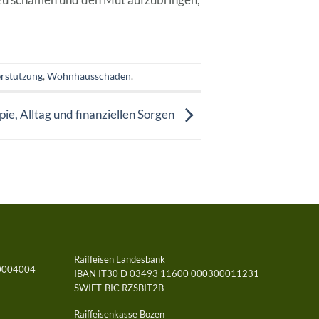
rstützung
,
Wohnhausschaden
.
ie, Alltag und finanziellen Sorgen
Raiffeisen Landesbank
0004004
IBAN IT30 D 03493 11600 000300011231
SWIFT-BIC RZSBIT2B
Raiffeisenkasse Bozen